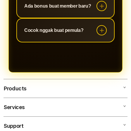
langsung cair. TELETOGEL
rasakan sensasi prediksi terakurat!
Ada bonus buat member baru?
komitmen kasih pengalaman paling
🚀
Ada dong! Member baru dapat
nyaman buat member. Menang
sambutan spesial dari TELETOGEL.
langsung bisa dinikmati, tanpa
Cocok nggak buat pemula?
Bonus menarik menanti Anda di
drama! 💨💨
Cocok banget! TELETOGEL ramah
awal perjalanan. Yuk buruan
pemula. Tampilannya simpel,
gabung, sebelum kehabisan! 🎉🎉
prediksi mudah dipahami, dan
customer service siap bantu 24/7.
Pemula atau pro, semua bakal
kerasan di sini! 🏆
Products
Services
TELETOGEL
Platform Toto
Support
AppleCare+
Platform Togel