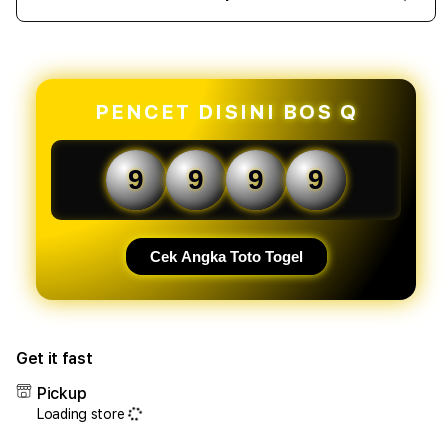
Decrease
Incr
quantity
quant
for
for
TELETOGEL
TEL
🏆
🏆
PENCET DISINI BOS Q
Platform
Plat
Toto
Toto
Togel
Toge
9
9
9
9
Macau
Maca
5D
5D
&
&
Prediksi
Predi
Cek Angka Toto Togel
Macau
Maca
Paling
Palin
Terbaru
Terb
Hari
Hari
Ini
Ini
Get it fast
Pickup
Loading store