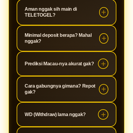
TELETOGEL 🚀 adalah platform
Aman nggak sih main di
spesialis Toto Togel Macau 5D
TELETOGEL?
dengan prediksi paling akurat! Kami
bantu Anda main lebih cerdas
100% aman dan terpercaya! Data
Minimal deposit berapa? Mahal
dengan analisis terkini dan data
pribadi dan transaksi Anda
nggak?
terpercaya. Bukan sekadar togel
dilindungi sistem keamanan super
biasa, ini pengalaman bermain level
ketat. Kami sudah dipercaya ribuan
Santuyyy... minimal deposit sangat
baru!
member Indonesia. Tenang, privasi
terjangkau! Semua kalangan bisa
Prediksi Macau-nya akurat gak?
Anda prioritas utama kami!
ikutan seru-seruan di TELETOGEL.
Akurat banget! Tim analis
Main sedikit, prediksi akurat, cuan
Cara gabungnya gimana? Repot
TELETOGEL pakai teknologi
maksimal! 🔥
gak?
canggih dan rumus jitu untuk kasih
prediksi Macau 5D terupdate setiap
Gampang pol! Tinggal klik, isi data,
hari. Dijamin membantu Anda ambil
beres! Prosesnya cepet, nggak pake
WD (Withdraw) lama nggak?
keputusan paling oke! 📊✨
ribet. Langsung deh jadi bagian
Cepat kilat! Begitu menang,
keluarga besar TELETOGEL dan