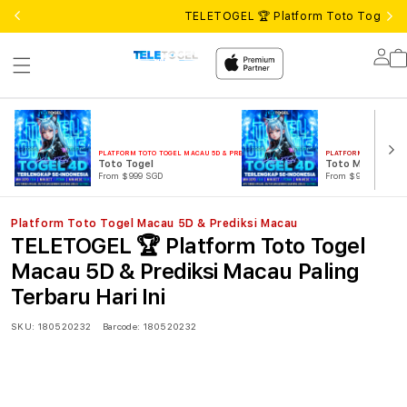
TELETOGEL 🏆 Platform Toto Togel Ma
Lo
in
PLATFORM TOTO TOGEL MACAU 5D & PREDIKSI MACAU
PLATFORM TOTO TOGEL
Toto Togel
Toto Macau
From $999 SGD
From $999 SGD
Platform Toto Togel Macau 5D & Prediksi Macau
TELETOGEL 🏆 Platform Toto Togel
Macau 5D & Prediksi Macau Paling
Terbaru Hari Ini
SKU:
180520232
Barcode:
180520232